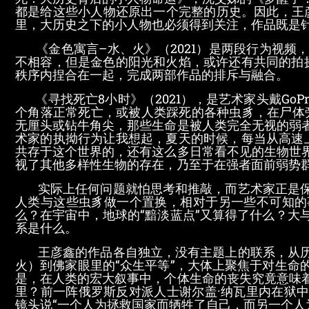
都是给这些小人物还原出一个完整的历史。因此，王彦
里，大历史之下的小人物也必须得到关注，作品既是
《金色寓言–水、火》（2021）是两段行为视频
不相容，但是金色的阳光和火焰，或许还有共同的拍
秩序内捏合在一起，完成两部作品的排斥与融合。
《寻找死亡8小时》（2021），是艺术家头戴GoP
个角落正常死亡，或被人类踩死的各种虫豸，在尸体
无厘头或钻牛角尖，那些生命是被人类完全无视的弱
术家的执拗行为让我想起，夏天的时候，每当从高速
共存于这个世界的，还有这么多日常看不见的生物世
视了其他多样性生物的存在，乃至于在强者面前弱势
实际上任何问题就怕思考和推敲，而艺术家正是保
人类与这些虫豸做一个置换，相对于另一些不可知的
么？在宇宙中，地球的“黯淡蓝点”又算得了什么？大
系是什么。
王彦鑫的作品各自独立，没有主题上的联系，从历
火）到佛家眼里的“众生平等”，大体上聚焦于对生命
是，在人类的宏大叙事中，个体生命的丧失究竟意味
里？前一阵俄罗斯反对派人士谢尔盖·纳瓦里内在狱
镜头说“一个人为拯救国家而牺牲了自己，而另一个人