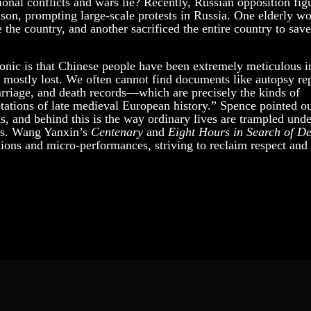
gional conflicts and wars lie? Recently, Russian opposition fig
ison, prompting large-scale protests in Russia. One elderly 
 the country, and another sacrificed the entire country to save
ronic is that Chinese people have been extremely meticulous i
re mostly lost. We often cannot find documents like autopsy re
marriage, and death records—which are precisely the kinds of
etations of late medieval European history.” Spence pointed ou
ds, and behind this is the way ordinary lives are trampled unde
ass. Wang Yanxin’s
Centenary
and
Eight Hours in Search of D
tions and micro-performances, striving to reclaim respect and