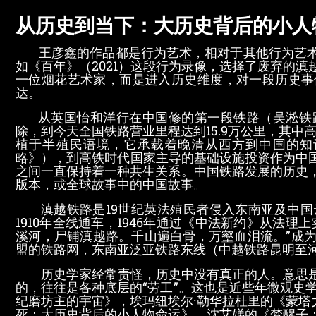
从历史到当下：大历史背后的小人
王彦鑫的作品都是行为艺术，相对于其他行为艺术
如《百年》（2021）这段行为录像，选择了废弃的
一位烟花艺术家，而是进入历史维度，对一段历史事
达。
从英国怡和洋行在中国修的第一段铁路（吴淞铁路
除，到今天全国铁路营业里程达到15.9万公里，其中
植于半殖民语境，它承载着晚清从西方到中国的知
略》），到高铁时代国家主导的基础设施投资作为中国
之间一直保持着一种共生关系。中国铁路发展的历史
版本，或全球故事中的中国故事。
滇越铁路是19世纪英法殖民者侵入东南亚及中国
1910年全线通车，1946年通过《中法新约》从法
溪河，尸铺滇越路。千山遍白骨，万壑血泪流。”成
盟的铁路网，东南亚泛亚铁路东线（中越铁路昆明至
历史学家经常责怪，历史中没有真正的人。意思是
的，往往是各种底层的“劳工”。这也是近些年微观史学
纪磨坊主的宇宙》，埃玛纽埃尔·勒华拉杜里的《蒙塔尤
死：大历史背后的小人物命运》，沈艾娣的《梦醒子