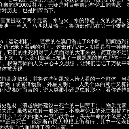
鑫的这100发礼花，无疑是对百年前那些劳工的告慰。
针对历史，也是回应当下。
，画面提取了两个元素：水与火，水的静谧，火的热烈。
摄地——草原、马匹以及骑手，将两部作品在另一个视觉
ro（运动相机），随意的在澳门游走了8小时，期间遇到
旁边记录下看到的时间。这部作品/行为初看具有一种神
者，它们的生死相对于人类面对的大事来说，简直微不足
上下来，车头及引擎盖上布满了一层黑黑的蝇虫尸体——
界。根深蒂固的人类中心主义思想，让我们忘记了万物平
群体被无视。
持高度敏感，并将这些问题放大给人看的一个群体。当
事物（或者暗物质、外星文明），人类个体的死亡又算
与小是相对而言的，说人类渺小还是虫豸渺小，看你选择
史题材（滇越铁路建设中死亡的中国劳工）、物质元素
的关注。虽然如虫豸一般死亡，不能与劳工的死亡相提并
着什么？今天的地区冲突与战争中，失去生命的个体意义
中非正常死亡，俄罗斯市民大规模上街游行，其中一位老
为拯救自己而牺牲了整个国家。”