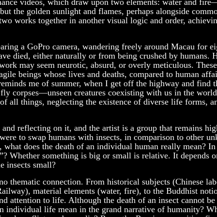
mance videos, which draw upon two elements: water and fir
e, but the golden sunlight and flames, perhaps alongside comm
two works together in another visual logic and order, achievi
earing a GoPro camera, wandering freely around Macau for ei
have died, either naturally or from being crushed by humans. 
is work may seem neurotic, absurd, or overly meticulous. These
agile beings whose lives and deaths, compared to human affai
or reminds me of summer, when I get off the highway and find t
 fly corpses—unseen creatures coexisting with us in the world
 all things, neglecting the existence of diverse life forms, a
 and reflecting on it, and the artist is a group that remains hi
e were to swap humans with insects, in comparison to other u
ns), what does the death of an individual human really mean? In
t”? Whether something is big or small is relative. It depends o
e insects small?
o thematic connection. From historical subjects (Chinese lab
ilway), material elements (water, fire), to the Buddhist noti
nd attention to life. Although the death of an insect cannot be
an individual life mean in the grand narrative of humanity? W