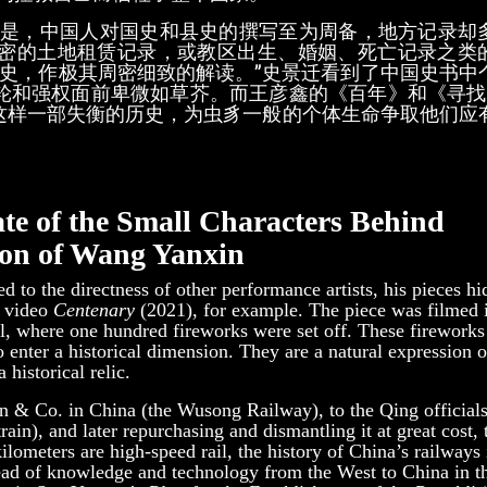
是，中国人对国史和县史的撰写至为周备，地方记录却
密的土地租赁记录，或教区出生、婚姻、死亡记录之类
史，作极其周密细致的解读。”史景迁看到了中国史书中
轮和强权面前卑微如草芥。而王彦鑫的《百年》和《寻找
这样一部失衡的历史，为虫豸一般的个体生命争取他们应
ate of the Small Characters Behind
on of Wang Yanxin
to the directness of other performance artists, his pieces hi
e video
Centenary
(2021), for example. The piece was filmed 
 where one hundred fireworks were set off. These fireworks
to enter a historical dimension. They are a natural expression o
 historical relic.
son & Co. in China (the Wusong Railway), to the Qing official
rain), and later repurchasing and dismantling it at great cost, 
lometers are high-speed rail, the history of China’s railways 
pread of knowledge and technology from the West to China in th