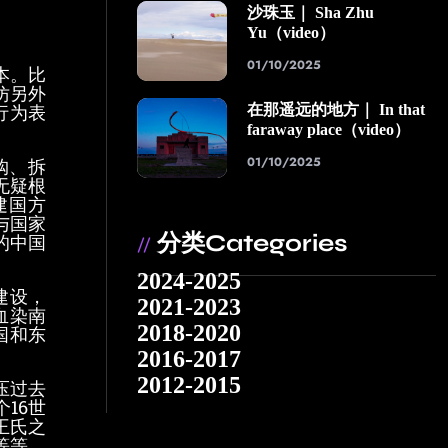
沙珠玉｜ Sha Zhu
Yu（video）
01/10/2025
本。比
仿另外
行为表
在那遥远的地方｜ In that
faraway place（video）
01/10/2025
购、拆
无疑根
建国方
与国家
分类Categories
的中国
//
2024-2025
建设，
2021-2023
血染南
2018-2020
国和东
2016-2017
2012-2015
压过去
16世
王氏之
等等，