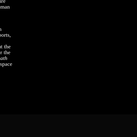
ure
woman
n
ports,
t the
r the
eath
 space