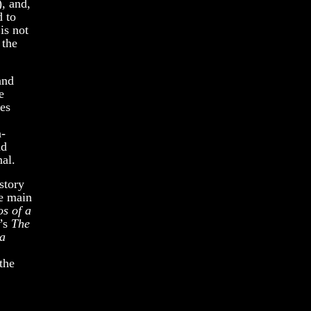
), and,
d to
is not
 the
and
e
ses
n-
nd
al.
story
he main
s of a
e’s
The
 a
the