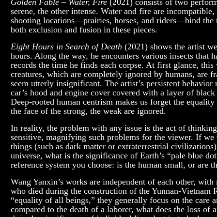
Golden Fable – Water, Fire
(2021) consists of two perfor
serene, the other intense. Water and fire are incompatibl
shooting locations—prairies, horses, and riders—bind the 
both exclusion and fusion in these pieces.
Eight Hours in Search of Death
(2021) shows the artist w
hours. Along the way, he encounters various insects that 
records the time he finds each corpse. At first glance, th
creatures, which are completely ignored by humans, are fr
seem utterly insignificant. The artist’s persistent behavi
car’s hood and engine cover covered with a layer of black
Deep-rooted human centrism makes us forget the equality of
the face of the strong, the weak are ignored.
In reality, the problem with any issue is the act of thinking
sensitive, magnifying such problems for the viewer. If w
things (such as dark matter or extraterrestrial civilizatio
universe, what is the significance of Earth’s “pale blue do
reference system you choose: is the human small, or are th
Wang Yanxin’s works are independent of each other, with n
who died during the construction of the Yunnan-Vietnam Ra
“equality of all beings,” they generally focus on the care a
compared to the death of a laborer, what does the loss of 