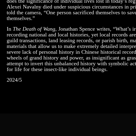
does the significance of individual lives lost in today’s re
Alexei Navalny died under suspicious circumstances in pr
told the camera, “One person sacrificed themselves to save
themselves.”
In
The Death of Wang
, Jonathan Spence writes, “What’s i
recording national and local histories, yet local records a
guild transactions, land leasing records, or parish birth, 
materials that allow us to make extremely detailed interpr
severe lack of personal history in Chinese historical recor
wheels of grand history and power, as insignificant as gr
attempt to invert this unbalanced history with symbolic ac
for life for these insect-like individual beings.
2024/5