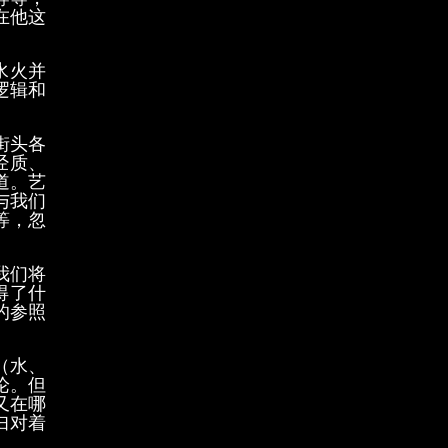
在他这
水火并
逻辑和
街头各
经质、
道。艺
与我们
等，忽
我们将
得了什
的参照
（水、
论。但
又在哪
妇对着