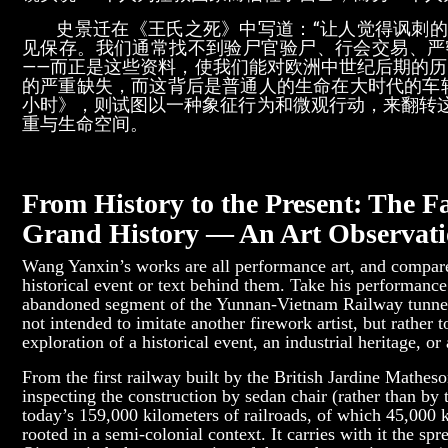
史景迁在《王氏之死》中写道：“让人觉得讽刺的
见保存。我们通常找不到验尸官验尸、行会交易、严
——而正是这些资料，使我们能对欧洲中世纪后期的历
的严重缺失，而这背后是普通人的生命在大时代的车
小时》，则试图以一种象征行为和微观行动，来翻转
重与生命空间。
From History to the Present: The F
Grand History — An Art Observati
Wang Yanxin’s works are all performance art, and compared 
historical event or text behind them. Take his performanc
abandoned segment of the Yunnan-Vietnam Railway tunnel,
not intended to imitate another firework artist, but rather 
exploration of a historical event, an industrial heritage, or a
From the first railway built by the British Jardine Mathe
inspecting the construction by sedan chair (rather than by t
today’s 159,000 kilometers of railroads, of which 45,000 ki
rooted in a semi-colonial context. It carries with it the s