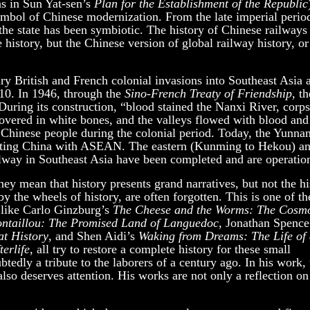
as in Sun Yat-sen’s
Plan for the Establishment of the Republic
 symbol of Chinese modernization. From the late imperial perio
the state has been symbiotic. The history of Chinese railways 
e history, but the Chinese version of global railway history, or
 British and French colonial invasions into Southeast Asia 
910. In 1946, through the
Sino-French Treaty of Friendship
, th
During its construction, “blood stained the Nanxi River, corp
vered in white bones, and the valleys flowed with blood and
 Chinese people during the colonial period. Today, the Yunna
necting China with ASEAN. The eastern (Kunming to Hekou) a
lway in Southeast Asia have been completed and are operation
hey mean that history presents grand narratives, but not the hi
y the wheels of history, are often forgotten. This is one of t
s like Carlo Ginzburg’s
The Cheese and the Worms: The Cosmo
ntaillou: The Promised Land of Languedoc
, Jonathan Spenc
at History
, and Shen Aidi’s
Waking from Dreams: The Life of
erlife
, all try to restore a complete history for these small
edly a tribute to the laborers of a century ago. In his work, 
also deserves attention. His works are not only a reflection on