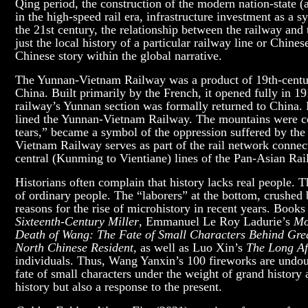
Qing period, the construction of the modern nation-state (
in the high-speed rail era, infrastructure investment as a
the 21st century, the relationship between the railway and 
just the local history of a particular railway line or Chines
Chinese story within the global narrative.
The Yunnan-Vietnam Railway was a product of 19th-century
China. Built primarily by the French, it opened fully in 1
railway’s Yunnan section was formally returned to China. 
lined the Yunnan-Vietnam Railway. The mountains were co
tears,” became a symbol of the oppression suffered by the
Vietnam Railway serves as part of the rail network con
central (Kunming to Vientiane) lines of the Pan-Asian Rai
Historians often complain that history lacks real people. T
of ordinary people. The “laborers” at the bottom, crushed b
reasons for the rise of microhistory in recent years. Book
Sixteenth-Century Miller
, Emmanuel Le Roy Ladurie’s
Mo
Death of Wang: The Fate of Small Characters Behind Gre
North Chinese Resident
, as well as Luo Xin’s
The Long Aft
individuals. Thus, Wang Yanxin’s 100 fireworks are undoubt
fate of small characters under the weight of grand history 
history but also a response to the present.