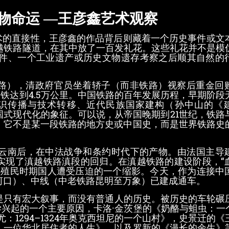
物命运 —王彦鑫艺术观察
的直接性，王彦鑫的作品背后则藏着一个历史事件或文
滇越铁路隧道，在其中放了一百发礼花。这些礼花并不是模
件、一个工业遗产或历史文物遗存考察之后顺其自然的
），清政府官员坐着轿子（而非铁路）视察后重金回
高铁达到4.5万公里。中国铁路的百年发展历程，早期阶段
识传播与技术转移、近代民族国家建构（孙中山的《
式现代化的象征。可以说，从帝国晚期到21世纪，铁路
，它不是某一段铁路的地方史或中国史，而是世界铁路史
云南后，在中法战争和条约时代下的产物。由法国主导
理上实现了滇越铁路滇段的回归。在滇越铁路的建设阶段，“
为殖民时期国人遭受压迫的一个缩影。今天，作为连接中
河口）、中线（中老铁路昆明至万象）已建成通车。
只有宏大叙事，而没有普通人的历史。被历史的车轮碾
兴起的一个主要原因，卡洛·金茨堡的《奶酪与蛆虫：一个
：1294–1324年奥克西坦尼的一个山村》，史景迁的《
：一位华北居住者的人生》，以及罗新的《漫长的余生》