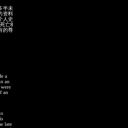
多半未
的资料
个人史
死亡8
有的尊
de a
in an
 were
f an
s
to
is
e late