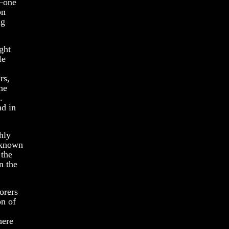
e—one
on
ng
ght
He
rs,
he
.
nd in
ghly
nknown
 the
n the
orers
on of
here